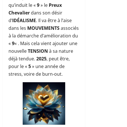
qu’induit le «
9
» le
Preux
Chevalier
dans son désir
d’
IDÉALISME
. Il va être à l’aise
dans les
MOUVEMENTS
associés
à la démarche d’amélioration du
«
9
« . Mais cela vient ajouter une
nouvelle
TENSION
à sa nature
déjà tendue.
2025
, peut être,
pour le «
5
» une année de
stress, voire de burn-out.