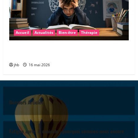
Accueil
Actualités
Bien-être
Thérapie
Les troubles « dys » : mieux comprendre pour mieux
accompagner
jhb
16 mai 2026
Derniers Articles
Fatigue après la canicule : pourquoi sommes-nous encore