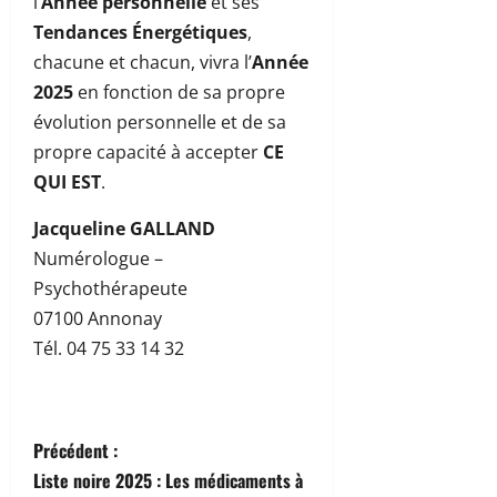
l’
Année personnelle
et ses
Tendances Énergétiques
,
chacune et chacun, vivra l’
Année
2025
en fonction de sa propre
évolution personnelle et de sa
propre capacité à accepter
CE
QUI EST
.
Jacqueline GALLAND
Numérologue –
Psychothérapeute
07100 Annonay
Tél. 04 75 33 14 32
N
Précédent :
Liste noire 2025 : Les médicaments à