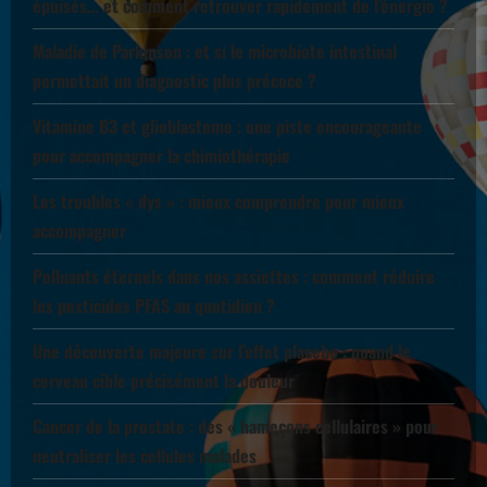
épuisés… et comment retrouver rapidement de l’énergie ?
Maladie de Parkinson : et si le microbiote intestinal
permettait un diagnostic plus précoce ?
Vitamine B3 et glioblastome : une piste encourageante
pour accompagner la chimiothérapie
Les troubles « dys » : mieux comprendre pour mieux
accompagner
Polluants éternels dans nos assiettes : comment réduire
les pesticides PFAS au quotidien ?
Une découverte majeure sur l’effet placebo : quand le
cerveau cible précisément la douleur
Cancer de la prostate : des « hameçons cellulaires » pour
neutraliser les cellules malades