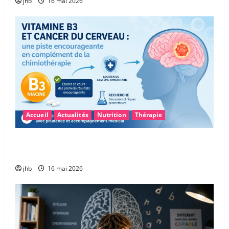
jhb
16 mai 2026
Accueil
Actualités
Nutrition
Thérapie
Vitamine B3 et glioblastome : une piste
encourageante pour accompagner la chimiothérapie
jhb
16 mai 2026