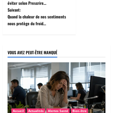
a
éviter selon Prescrire…
v
Suivant:
Quand la chaleur de nos sentiments
i
nous protège du froid…
g
a
t
VOUS AVEZ PEUT-ÊTRE MANQUÉ
i
o
n
d
’
Accueil
Actualités
Alertes Santé
Bien-être