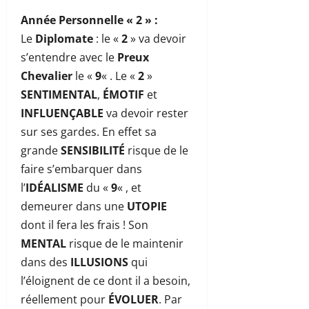
Année Personnelle « 2 »
:
Le
Diplomate
: le «
2
» va devoir
s’entendre avec le
Preux
Chevalier
le «
9
« . Le «
2
»
SENTIMENTAL
,
ÉMOTIF
et
INFLUENÇABLE
va devoir rester
sur ses gardes. En effet sa
grande
SENSIBILITÉ
risque de le
faire s’embarquer dans
l’
IDÉALISME
du «
9
« , et
demeurer dans une
UTOPIE
dont il fera les frais ! Son
MENTAL
risque de le maintenir
dans des
ILLUSIONS
qui
l’éloignent de ce dont il a besoin,
réellement pour
ÉVOLUER
. Par