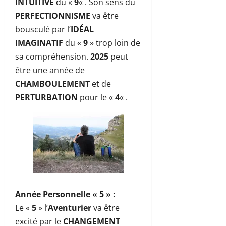
INTUITIVE
du «
9
« . Son sens du
PERFECTIONNISME
va être
bousculé par l’
IDÉAL
IMAGINATIF
du «
9
» trop loin de
sa compréhension.
2025
peut
être une année de
CHAMBOULEMENT
et de
PERTURBATION
pour le «
4
« .
Année Personnelle « 5 »
:
Le «
5
» l’
Aventurier
va être
excité par le
CHANGEMENT