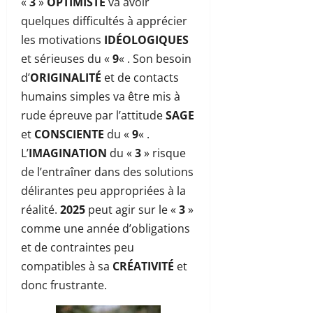
«
3
»
OPTIMISTE
va avoir
quelques difficultés à apprécier
les motivations
IDÉOLOGIQUES
et sérieuses du «
9
« . Son besoin
d’
ORIGINALITÉ
et de contacts
humains simples va être mis à
rude épreuve par l’attitude
SAGE
et
CONSCIENTE
du «
9
« .
L’
IMAGINATION
du «
3
» risque
de l’entraîner dans des solutions
délirantes peu appropriées à la
réalité.
2025
peut agir sur le «
3
»
comme une année d’obligations
et de contraintes peu
compatibles à sa
CRÉATIVITÉ
et
donc frustrante.