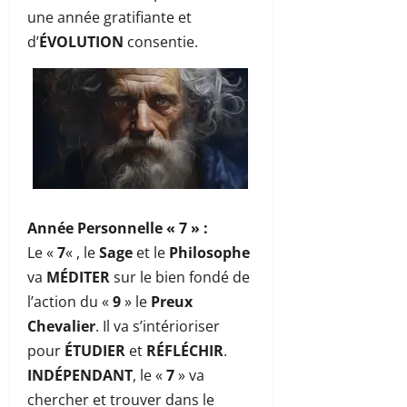
une année gratifiante et
d’
ÉVOLUTION
consentie.
Année Personnelle « 7 »
:
Le «
7
« , le
Sage
et le
Philosophe
va
MÉDITER
sur le bien fondé de
l’action du «
9
» le
Preux
Chevalier
. Il va s’intérioriser
pour
ÉTUDIER
et
RÉFLÉCHIR
.
INDÉPENDANT
, le «
7
» va
chercher et trouver dans le