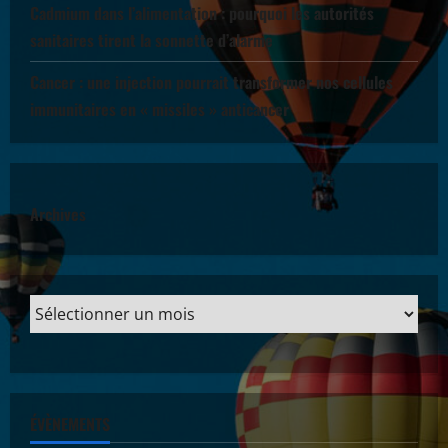
Cadmium dans l’alimentation : pourquoi les autorités
sanitaires tirent la sonnette d’alarme
Cancer : une injection pourrait transformer nos cellules
immunitaires en « missiles » anticancer
Archives
ÉVÈNEMENTS