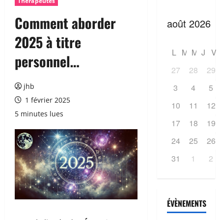
Thérapeutes
Comment aborder
2025 à titre
L
M
M
J
V
personnel…
27
28
29
jhb
3
4
5
1 février 2025
10
11
12
5 minutes lues
17
18
19
24
25
26
31
1
2
ÉVÈNEMENTS