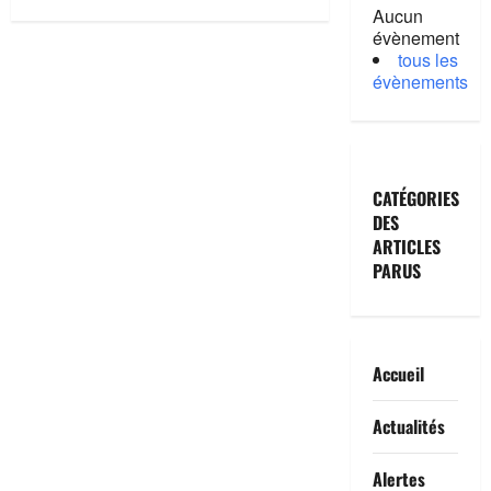
sur
Aucun
Le
évènement
Printemps
tous les
de
l’alimentation
évènements
2026
:
vers
une
façon
de
manger
CATÉGORIES
plus
saine
DES
et
durable
ARTICLES
à
PARUS
Annonay
Accueil
Actualités
Alertes