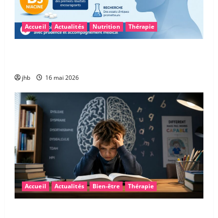
Accueil
Actualités
Nutrition
Thérapie
Vitamine B3 et glioblastome : une piste
encourageante pour accompagner la chimiothérapie
jhb
16 mai 2026
Accueil
Actualités
Bien-être
Thérapie
Les troubles « dys » : mieux comprendre pour mieux