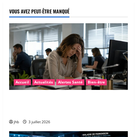
VOUS AVEZ PEUT-ÊTRE MANQUÉ
Accueil
Actualités
Alertes Santé
Bien-être
Fatigue après la canicule : pourquoi sommes-nous
encore épuisés… et comment retrouver rapidement
de l’énergie ?
jhb
3 juillet 2026