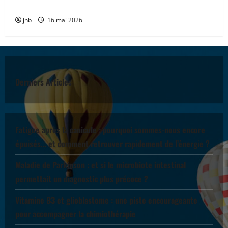
accompagner
jhb
16 mai 2026
Derniers Articles
Fatigue après la canicule : pourquoi sommes-nous encore
épuisés… et comment retrouver rapidement de l’énergie ?
Maladie de Parkinson : et si le microbiote intestinal
permettait un diagnostic plus précoce ?
Vitamine B3 et glioblastome : une piste encourageante
pour accompagner la chimiothérapie