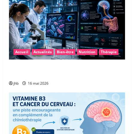
Accueil
Actualités
Bien-être
Nutrition
Thérapie
Maladie de Parkinson : et si le microbiote intestinal
permettait un diagnostic plus précoce ?
jhb
16 mai 2026