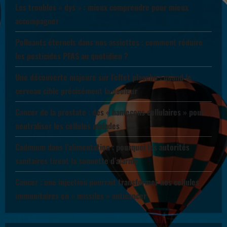
Les troubles « dys » : mieux comprendre pour mieux
accompagner
Polluants éternels dans nos assiettes : comment réduire
les pesticides PFAS au quotidien ?
Une découverte majeure sur l’effet placebo : quand le
cerveau cible précisément la douleur
Cancer de la prostate : des « hameçons cellulaires » pour
neutraliser les cellules malades
Cadmium dans l’alimentation : pourquoi les autorités
sanitaires tirent la sonnette d’alarme
Cancer : une injection pourrait transformer nos cellules
immunitaires en « missiles » anticancer