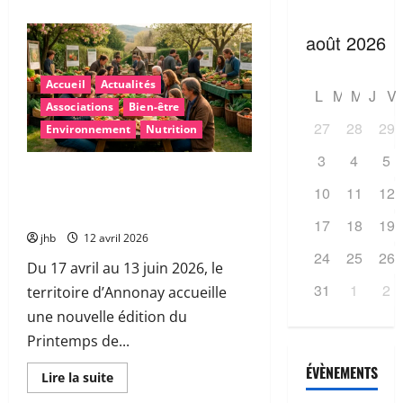
Accueil
Actualités
L
M
M
J
V
Associations
Bien-être
27
28
29
Environnement
Nutrition
3
4
5
Le Printemps de l’alimentation 2026 :
10
11
12
vers une façon de manger plus saine
et durable à Annonay
17
18
19
jhb
12 avril 2026
24
25
26
Du 17 avril au 13 juin 2026, le
31
1
2
territoire d’Annonay accueille
une nouvelle édition du
Printemps de...
ÉVÈNEMENTS
En
Lire la suite
savoir
plus