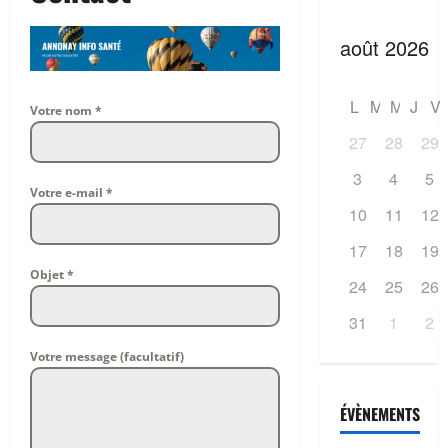
L
M
M
J
V
Votre nom
*
27
28
29
3
4
5
Votre e-mail
*
10
11
12
17
18
19
Objet
*
24
25
26
31
1
2
Votre message (facultatif)
ÉVÈNEMENTS