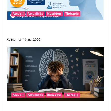
Accueil
Actualités
Nutrition
Thérapie
Vitamine B3 et glioblastome : une piste
encourageante pour accompagner la chimiothérapie
jhb
16 mai 2026
Accueil
Actualités
Bien-être
Thérapie
Les troubles « dys » : mieux comprendre pour mieux