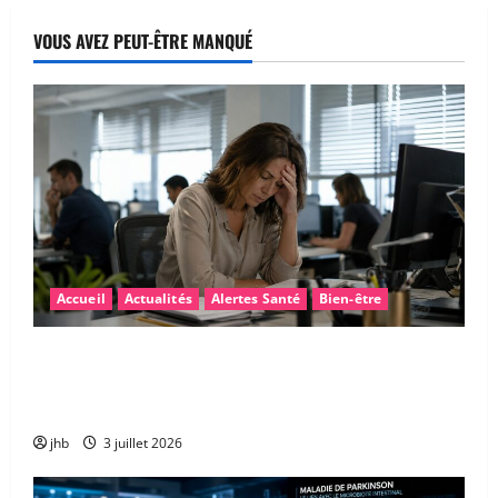
VOUS AVEZ PEUT-ÊTRE MANQUÉ
Accueil
Actualités
Alertes Santé
Bien-être
Fatigue après la canicule : pourquoi sommes-nous
encore épuisés… et comment retrouver rapidement
de l’énergie ?
jhb
3 juillet 2026