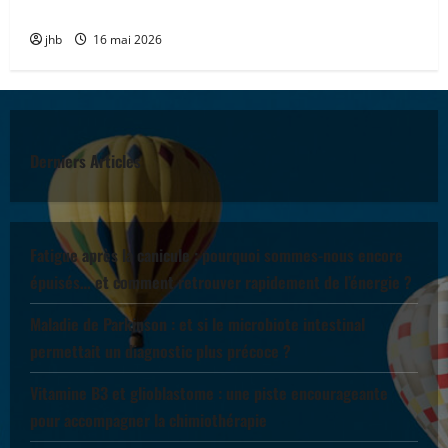
accompagner
jhb
16 mai 2026
Derniers Articles
Fatigue après la canicule : pourquoi sommes-nous encore
épuisés… et comment retrouver rapidement de l’énergie ?
Maladie de Parkinson : et si le microbiote intestinal
permettait un diagnostic plus précoce ?
Vitamine B3 et glioblastome : une piste encourageante
pour accompagner la chimiothérapie