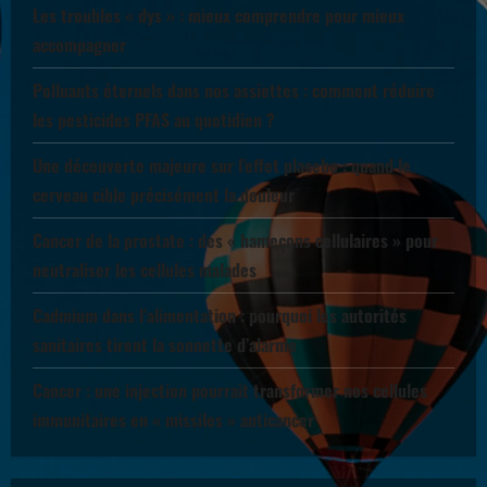
Les troubles « dys » : mieux comprendre pour mieux
accompagner
Polluants éternels dans nos assiettes : comment réduire
les pesticides PFAS au quotidien ?
Une découverte majeure sur l’effet placebo : quand le
cerveau cible précisément la douleur
Cancer de la prostate : des « hameçons cellulaires » pour
neutraliser les cellules malades
Cadmium dans l’alimentation : pourquoi les autorités
sanitaires tirent la sonnette d’alarme
Cancer : une injection pourrait transformer nos cellules
immunitaires en « missiles » anticancer