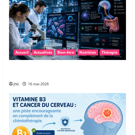
Accueil
Actualités
Bien-être
Nutrition
Thérapie
Maladie de Parkinson : et si le microbiote intestinal
permettait un diagnostic plus précoce ?
jhb
16 mai 2026