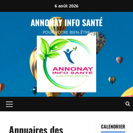
Aller
6 août 2026
au
contenu
ANNONAY INFO SANTÉ
POUR VOTRE BIEN-ÊTRE
Menu
principal
Annuaires des
CALENDRIER