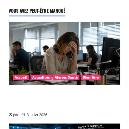
VOUS AVEZ PEUT-ÊTRE MANQUÉ
Accueil
Actualités
Alertes Santé
Bien-être
Fatigue après la canicule : pourquoi sommes-nous
encore épuisés… et comment retrouver rapidement
de l’énergie ?
jhb
3 juillet 2026