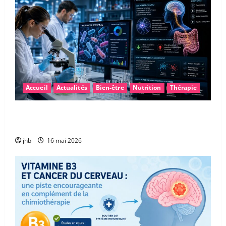
Accueil
Actualités
Bien-être
Nutrition
Thérapie
Maladie de Parkinson : et si le microbiote intestinal
permettait un diagnostic plus précoce ?
jhb
16 mai 2026