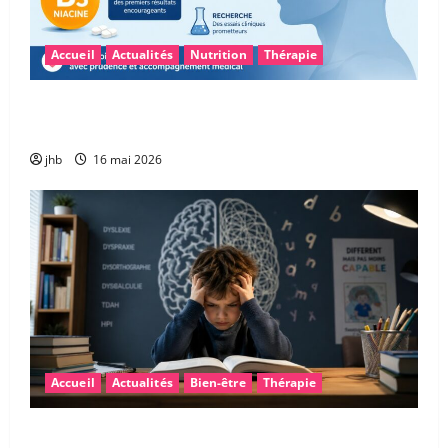
Accueil
Actualités
Nutrition
Thérapie
Vitamine B3 et glioblastome : une piste
encourageante pour accompagner la chimiothérapie
jhb
16 mai 2026
Accueil
Actualités
Bien-être
Thérapie
Les troubles « dys » : mieux comprendre pour mieux