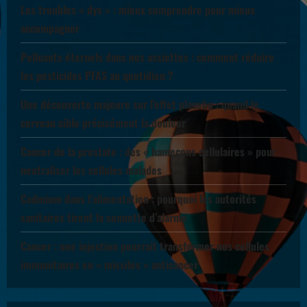
Les troubles « dys » : mieux comprendre pour mieux
accompagner
Polluants éternels dans nos assiettes : comment réduire
les pesticides PFAS au quotidien ?
Une découverte majeure sur l’effet placebo : quand le
cerveau cible précisément la douleur
Cancer de la prostate : des « hameçons cellulaires » pour
neutraliser les cellules malades
Cadmium dans l’alimentation : pourquoi les autorités
sanitaires tirent la sonnette d’alarme
Cancer : une injection pourrait transformer nos cellules
immunitaires en « missiles » anticancer