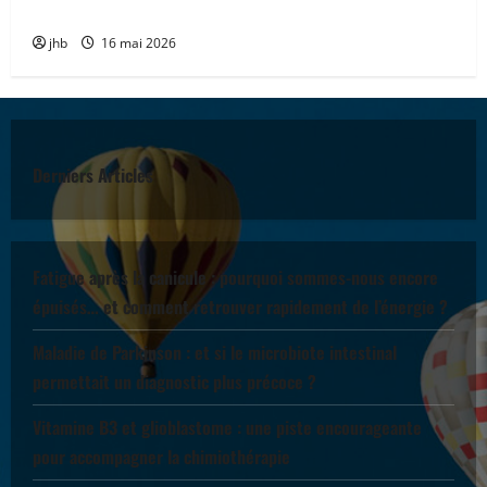
accompagner
jhb
16 mai 2026
Derniers Articles
Fatigue après la canicule : pourquoi sommes-nous encore
épuisés… et comment retrouver rapidement de l’énergie ?
Maladie de Parkinson : et si le microbiote intestinal
permettait un diagnostic plus précoce ?
Vitamine B3 et glioblastome : une piste encourageante
pour accompagner la chimiothérapie