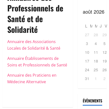
Professionnels de
Santé et de
L
M
M
J
V
Solidarité
27
28
29
Annuaire des Associations
3
4
5
Locales de Solidarité & Santé
10
11
12
Annuaire Établissements de
17
18
19
Soins et Professionnels de Santé
24
25
26
Annuaire des Praticiens en
31
1
2
Médecine Alternative
ÉVÈNEMENTS