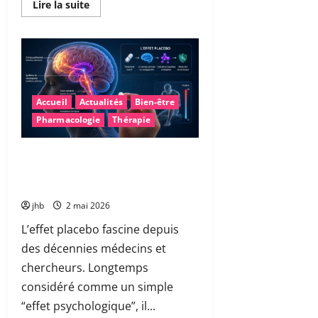
En
Lire la suite
savoir
plus
sur
Polluants
éternels
dans
nos
assiettes
:
Accueil
Actualités
Bien-être
comment
réduire
Pharmacologie
Thérapie
les
pesticides
PFAS
au
Une découverte majeure sur l’effet
quotidien
placebo : quand le cerveau cible
?
précisément la douleur
jhb
2 mai 2026
L’effet placebo fascine depuis
des décennies médecins et
chercheurs. Longtemps
considéré comme un simple
“effet psychologique”, il...