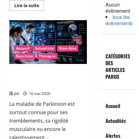
Aucun
En
Lire la suite
savoir
évènement
plus
tous les
sur
évènements
Fatigue
après
la
canicule
:
pourquoi
Accueil
Actualités
Bien-être
sommes-
nous
CATÉGORIES
Nutrition
Thérapie
encore
épuisés…
DES
et
ARTICLES
comment
Maladie de Parkinson : et si le
retrouver
PARUS
microbiote intestinal permettait un
rapidement
de
diagnostic plus précoce ?
l’énergie
?
jhb
16 mai 2026
La maladie de Parkinson est
Accueil
surtout connue pour ses
Actualités
tremblements, sa rigidité
musculaire ou encore le
Alertes
ralentissement...