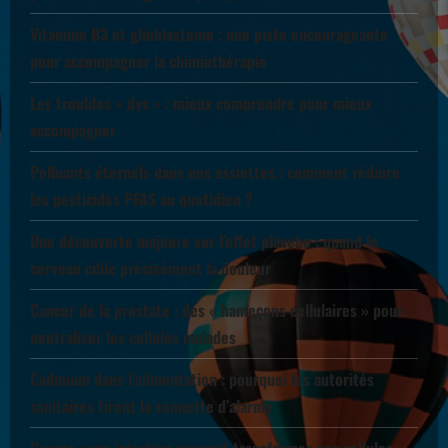
Vitamine B3 et glioblastome : une piste encourageante
pour accompagner la chimiothérapie
Les troubles « dys » : mieux comprendre pour mieux
accompagner
Polluants éternels dans nos assiettes : comment réduire
les pesticides PFAS au quotidien ?
Une découverte majeure sur l’effet placebo : quand le
cerveau cible précisément la douleur
Cancer de la prostate : des « hameçons cellulaires » pour
neutraliser les cellules malades
Cadmium dans l’alimentation : pourquoi les autorités
sanitaires tirent la sonnette d’alarme
Cancer : une injection pourrait transformer nos cellules