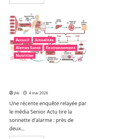
savoir
plus
sur
Les
troubles
«
dys
»
:
Accueil
Actualités
mieux
comprendre
Alertes Santé
Environnement
pour
mieux
Nutrition
accompagner
Polluants éternels dans nos assiettes
: comment réduire les pesticides
PFAS au quotidien ?
jhb
4 mai 2026
Une récente enquête relayée par
le média Senior Actu tire la
sonnette d’alarme : près de
deux...