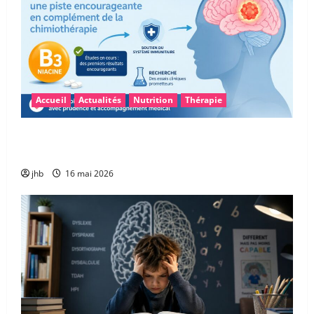
Accueil
Actualités
Nutrition
Thérapie
Vitamine B3 et glioblastome : une piste
encourageante pour accompagner la chimiothérapie
jhb
16 mai 2026