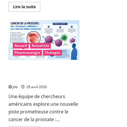
En
Lire la suite
savoir
plus
sur
Une
découverte
majeure
sur
l’effet
placebo
Accueil
Actualités
:
quand
Pharmacologie
Thérapie
le
cerveau
cible
précisément
Cancer de la prostate : des «
la
hameçons cellulaires » pour
douleur
neutraliser les cellules malades
jhb
29 avril 2026
Une équipe de chercheurs
américains explore une nouvelle
piste prometteuse contre le
cancer de la prostate :...