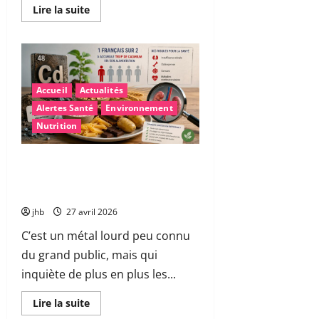
En
Lire la suite
savoir
plus
sur
Cancer
de
la
prostate
:
Accueil
Actualités
des
Alertes Santé
Environnement
«
hameçons
Nutrition
cellulaires
»
pour
neutraliser
Cadmium dans l’alimentation :
les
pourquoi les autorités sanitaires
cellules
malades
tirent la sonnette d’alarme
jhb
27 avril 2026
C’est un métal lourd peu connu
du grand public, mais qui
inquiète de plus en plus les...
En
Lire la suite
savoir