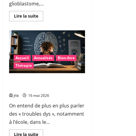
glioblastome,...
En
Lire la suite
savoir
plus
sur
Vitamine
B3
et
glioblastome
:
une
Accueil
Actualités
Bien-être
piste
encourageante
Thérapie
pour
accompagner
la
chimiothérapie
Les troubles « dys » : mieux
comprendre pour mieux accompagner
jhb
16 mai 2026
On entend de plus en plus parler
des « troubles dys », notamment
à l’école, dans le...
En
Lire la suite