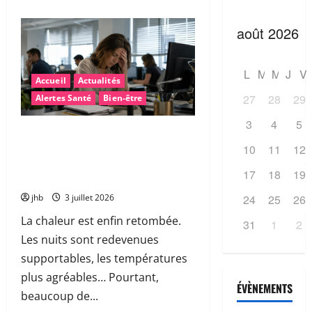
L
M
M
J
V
Accueil
Actualités
27
28
29
Alertes Santé
Bien-être
3
4
5
Fatigue après la canicule : pourquoi
sommes-nous encore épuisés… et
10
11
12
comment retrouver rapidement de
17
18
19
l’énergie ?
24
25
26
jhb
3 juillet 2026
La chaleur est enfin retombée.
31
1
2
Les nuits sont redevenues
supportables, les températures
plus agréables… Pourtant,
ÉVÈNEMENTS
beaucoup de...