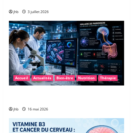
de l’énergie ?
jhb
3 juillet 2026
Accueil
Actualités
Bien-être
Nutrition
Thérapie
Maladie de Parkinson : et si le microbiote intestinal
permettait un diagnostic plus précoce ?
jhb
16 mai 2026