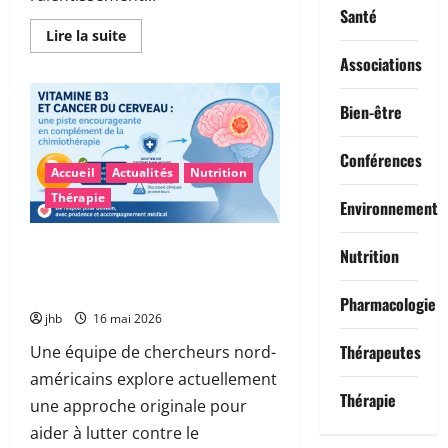
Santé
En
Lire la suite
savoir
Associations
plus
sur
Maladie
de
Bien-être
Parkinson
:
et
Conférences
si
Accueil
Actualités
Nutrition
le
microbiote
Thérapie
intestinal
Environnement
permettait
un
diagnostic
Vitamine B3 et glioblastome : une
Nutrition
plus
piste encourageante pour
précoce
?
accompagner la chimiothérapie
Pharmacologie
jhb
16 mai 2026
Thérapeutes
Une équipe de chercheurs nord-
américains explore actuellement
Thérapie
une approche originale pour
aider à lutter contre le