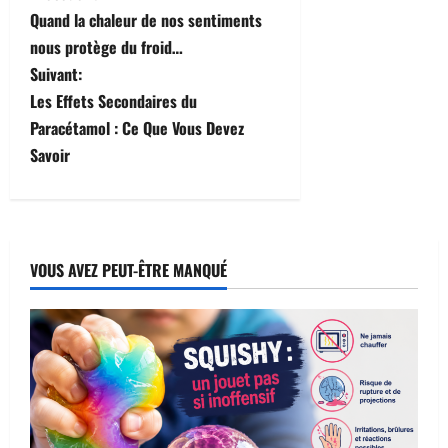
Quand la chaleur de nos sentiments
a
nous protège du froid…
v
Suivant:
Les Effets Secondaires du
i
Paracétamol : Ce Que Vous Devez
Savoir
g
a
t
VOUS AVEZ PEUT-ÊTRE MANQUÉ
i
o
n
d