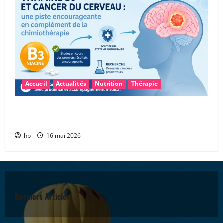
Accueil
Actualités
Nutrition
Thérapie
Vitamine B3 et glioblastome : une piste
encourageante pour accompagner la chimiothérapie
jhb
16 mai 2026
Derniers Articles