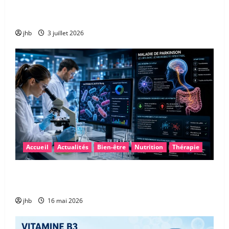
encore épuisés… et comment retrouver rapidement
de l’énergie ?
jhb
3 juillet 2026
Accueil
Actualités
Bien-être
Nutrition
Thérapie
Maladie de Parkinson : et si le microbiote intestinal
permettait un diagnostic plus précoce ?
jhb
16 mai 2026