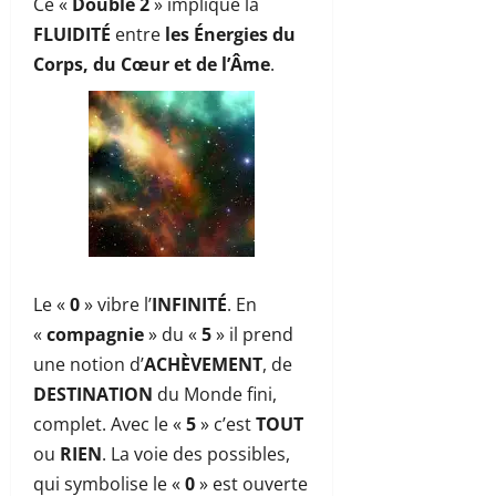
Ce «
Double 2
» implique la
FLUIDITÉ
entre
les Énergies du
Corps, du Cœur et de l’Âme
.
Le «
0
» vibre l’
INFINITÉ
. En
«
compagnie
» du «
5
» il prend
une notion d’
ACHÈVEMENT
, de
DESTINATION
du Monde fini,
complet. Avec le «
5
» c’est
TOUT
ou
RIEN
. La voie des possibles,
qui symbolise le «
0
» est ouverte