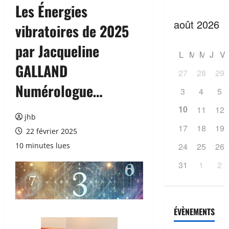
Les Énergies
vibratoires de 2025
par Jacqueline
L
M
M
J
V
GALLAND
27
28
29
Numérologue…
3
4
5
10
11
12
jhb
17
18
19
22 février 2025
10 minutes lues
24
25
26
31
1
2
ÉVÈNEMENTS