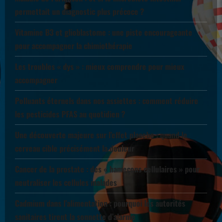
permettait un diagnostic plus précoce ?
Vitamine B3 et glioblastome : une piste encourageante
pour accompagner la chimiothérapie
Les troubles « dys » : mieux comprendre pour mieux
accompagner
Polluants éternels dans nos assiettes : comment réduire
les pesticides PFAS au quotidien ?
Une découverte majeure sur l’effet placebo : quand le
cerveau cible précisément la douleur
Cancer de la prostate : des « hameçons cellulaires » pour
neutraliser les cellules malades
Cadmium dans l’alimentation : pourquoi les autorités
sanitaires tirent la sonnette d’alarme