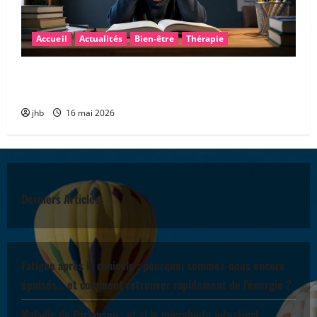
Accueil
Actualités
Bien-être
Thérapie
Les troubles « dys » : mieux comprendre pour mieux
accompagner
jhb
16 mai 2026
Derniers Articles
Fatigue après la canicule : pourquoi sommes-nous encore
épuisés… et comment retrouver rapidement de l’énergie ?
Maladie de Parkinson : et si le microbiote intestinal