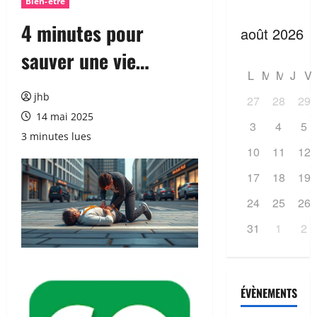
Bien-être
4 minutes pour
sauver une vie…
L
M
M
J
V
jhb
27
28
29
14 mai 2025
3
4
5
3 minutes lues
10
11
12
17
18
19
24
25
26
31
1
2
ÉVÈNEMENTS