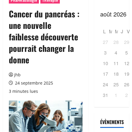
Pharmacologie
Thérapie
Cancer du pancréas :
une nouvelle
L
M
M
J
V
faiblesse découverte
27
28
29
pourrait changer la
3
4
5
donne
10
11
12
17
18
19
jhb
24 septembre 2025
24
25
26
3 minutes lues
31
1
2
ÉVÈNEMENTS