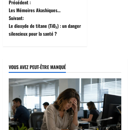
N
Précédent :
Les Mémoires Akashiques…
a
Suivant:
v
Le dioxyde de titane (TiO₂) : un danger
silencieux pour la santé ?
i
g
a
VOUS AVEZ PEUT-ÊTRE MANQUÉ
t
i
o
n
d