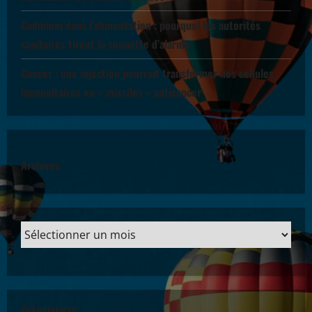
Cadmium dans l’alimentation : pourquoi les autorités
sanitaires tirent la sonnette d’alarme
Cancer : une injection pourrait transformer nos cellules
immunitaires en « missiles » anticancer
Archives
ÉVÈNEMENTS