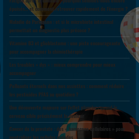
Fatigue après la canicule : pourquoi sommes-nous encore
épuisés… et comment retrouver rapidement de l’énergie ?
Maladie de Parkinson : et si le microbiote intestinal
permettait un diagnostic plus précoce ?
Vitamine B3 et glioblastome : une piste encourageante
pour accompagner la chimiothérapie
Les troubles « dys » : mieux comprendre pour mieux
accompagner
Polluants éternels dans nos assiettes : comment réduire
les pesticides PFAS au quotidien ?
Une découverte majeure sur l’effet placebo : quand le
cerveau cible précisément la douleur
Cancer de la prostate : des « hameçons cellulaires » pour
neutraliser les cellules malades