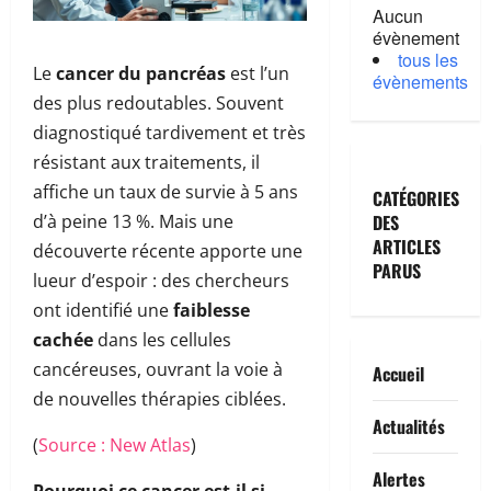
Aucun
évènement
tous les
Le
cancer du pancréas
est l’un
évènements
des plus redoutables. Souvent
diagnostiqué tardivement et très
résistant aux traitements, il
affiche un taux de survie à 5 ans
CATÉGORIES
d’à peine 13 %. Mais une
DES
ARTICLES
découverte récente apporte une
PARUS
lueur d’espoir : des chercheurs
ont identifié une
faiblesse
cachée
dans les cellules
cancéreuses, ouvrant la voie à
Accueil
de nouvelles thérapies ciblées.
Actualités
(
Source : New Atlas
)
Alertes
Pourquoi ce cancer est-il si