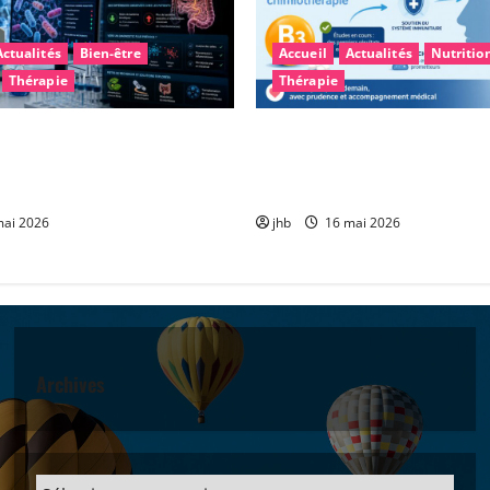
Actualités
Bien-être
Accueil
Actualités
Nutritio
Thérapie
Thérapie
arkinson : et si le
Vitamine B3 et glioblastome 
intestinal permettait un
encourageante pour accompa
plus précoce ?
chimiothérapie
ai 2026
jhb
16 mai 2026
Archives