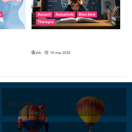
n
Accueil
Actualités
Bien-être
Thérapie
: une piste
Les troubles « dys » : mieux comprendre
gner la
pour mieux accompagner
jhb
16 mai 2026
Lettre d'info