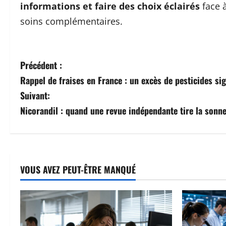
informations et faire des choix éclairés
face à
soins complémentaires.
N
Précédent :
Rappel de fraises en France : un excès de pesticides sig
a
Suivant:
v
Nicorandil : quand une revue indépendante tire la sonne
i
g
a
VOUS AVEZ PEUT-ÊTRE MANQUÉ
t
i