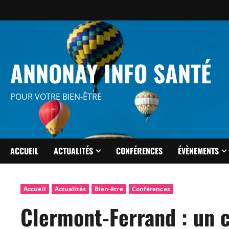
Aller
au
contenu
ANNONAY INFO SANTÉ
POUR VOTRE BIEN-ÊTRE
ACCUEIL
ACTUALITÉS
CONFÉRENCES
ÉVÈNEMENTS
Accueil
Actualités
Bien-être
Conférences
Clermont-Ferrand : un 