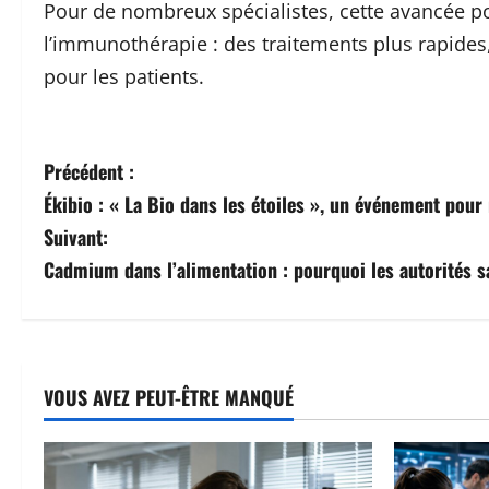
Pour de nombreux spécialistes, cette avancée p
l’immunothérapie : des traitements plus rapides
pour les patients.
N
Précédent :
Ékibio : « La Bio dans les étoiles », un événement pour
a
Suivant:
v
Cadmium dans l’alimentation : pourquoi les autorités sa
i
g
a
VOUS AVEZ PEUT-ÊTRE MANQUÉ
t