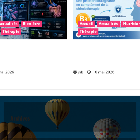
Actualités
Bien-être
Accueil
Actualités
Nutritio
Thérapie
Thérapie
arkinson : et si le
Vitamine B3 et glioblastome 
intestinal permettait un
encourageante pour accompa
plus précoce ?
chimiothérapie
ai 2026
jhb
16 mai 2026
Archives