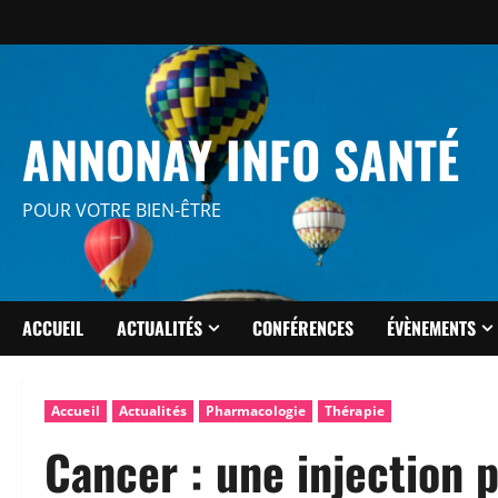
Aller
au
contenu
ANNONAY INFO SANTÉ
POUR VOTRE BIEN-ÊTRE
ACCUEIL
ACTUALITÉS
CONFÉRENCES
ÉVÈNEMENTS
Accueil
Actualités
Pharmacologie
Thérapie
Cancer : une injection 