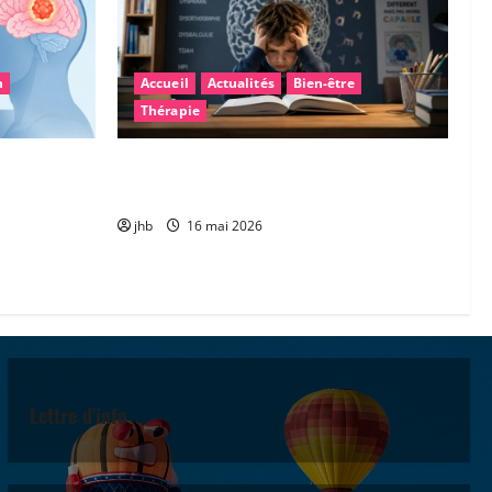
n
Accueil
Actualités
Bien-être
Thérapie
: une piste
Les troubles « dys » : mieux comprendre
gner la
pour mieux accompagner
jhb
16 mai 2026
Lettre d'info