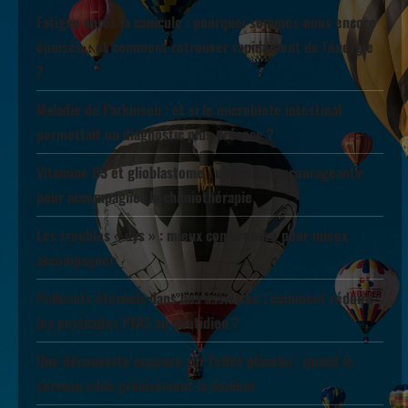
Fatigue après la canicule : pourquoi sommes-nous encore
épuisés… et comment retrouver rapidement de l’énergie
?
Maladie de Parkinson : et si le microbiote intestinal
permettait un diagnostic plus précoce ?
Vitamine B3 et glioblastome : une piste encourageante
pour accompagner la chimiothérapie
Les troubles « dys » : mieux comprendre pour mieux
accompagner
Polluants éternels dans nos assiettes : comment réduire
les pesticides PFAS au quotidien ?
Une découverte majeure sur l’effet placebo : quand le
cerveau cible précisément la douleur