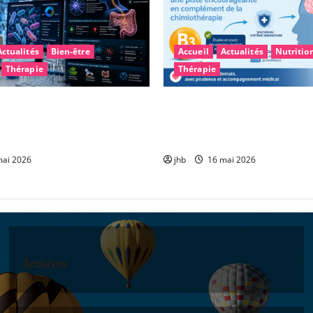
Actualités
Bien-être
Accueil
Actualités
Nutritio
Thérapie
Thérapie
arkinson : et si le
Vitamine B3 et glioblastome 
intestinal permettait un
encourageante pour accompa
plus précoce ?
chimiothérapie
ai 2026
jhb
16 mai 2026
Archives