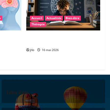
n
Accueil
Actualités
Bien-être
Thérapie
: une piste
Les troubles « dys » : mieux comprendre
gner la
pour mieux accompagner
jhb
16 mai 2026
Lettre d'info