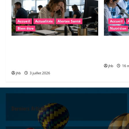
Accueil
Actualités
Alertes Santé
Accueil
Bien-être
Nutrition
Fatigue après la canicule : pourquoi
Maladie de P
sommes-nous encore épuisés… et
microbiote 
comment retrouver rapidement de
diagnostic 
l’énergie ?
jhb
16 m
jhb
3 juillet 2026
Derniers Articles