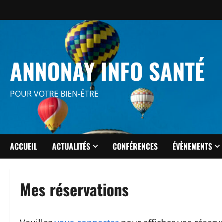
Aller
au
contenu
ANNONAY INFO SANTÉ
POUR VOTRE BIEN-ÊTRE
ACCUEIL
ACTUALITÉS
CONFÉRENCES
ÉVÈNEMENTS
Mes réservations