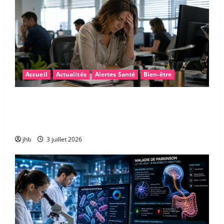
Accueil
Actualités
Alertes Santé
Bien-être
Fatigue après la canicule : pourquoi sommes-nous
encore épuisés… et comment retrouver rapidement
de l’énergie ?
jhb
3 juillet 2026