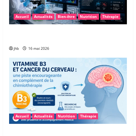
Accueil
Actualités
Bien-être
Nutrition
Thérapie
Maladie de Parkinson : et si le microbiote intestinal
permettait un diagnostic plus précoce ?
jhb
16 mai 2026
Accueil
Actualités
Nutrition
Thérapie
Vitamine B3 et glioblastome : une piste