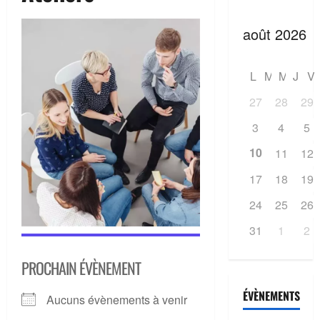
L
M
M
J
V
27
28
29
3
4
5
10
11
12
17
18
19
24
25
26
31
1
2
PROCHAIN ÉVÈNEMENT
ÉVÈNEMENTS
Aucuns évènements à venir