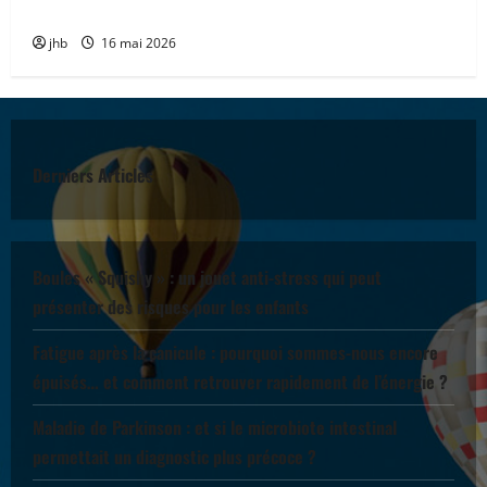
encourageante pour accompagner la chimiothérapie
jhb
16 mai 2026
Derniers Articles
Boules « Squishy » : un jouet anti-stress qui peut
présenter des risques pour les enfants
Fatigue après la canicule : pourquoi sommes-nous encore
épuisés… et comment retrouver rapidement de l’énergie ?
Maladie de Parkinson : et si le microbiote intestinal
permettait un diagnostic plus précoce ?