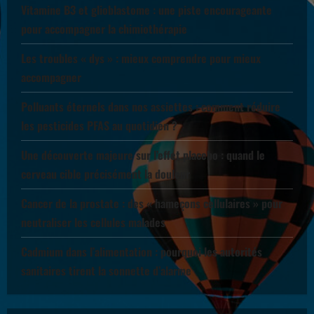
Vitamine B3 et glioblastome : une piste encourageante
pour accompagner la chimiothérapie
Les troubles « dys » : mieux comprendre pour mieux
accompagner
Polluants éternels dans nos assiettes : comment réduire
les pesticides PFAS au quotidien ?
Une découverte majeure sur l’effet placebo : quand le
cerveau cible précisément la douleur
Cancer de la prostate : des « hameçons cellulaires » pour
neutraliser les cellules malades
Cadmium dans l’alimentation : pourquoi les autorités
sanitaires tirent la sonnette d’alarme