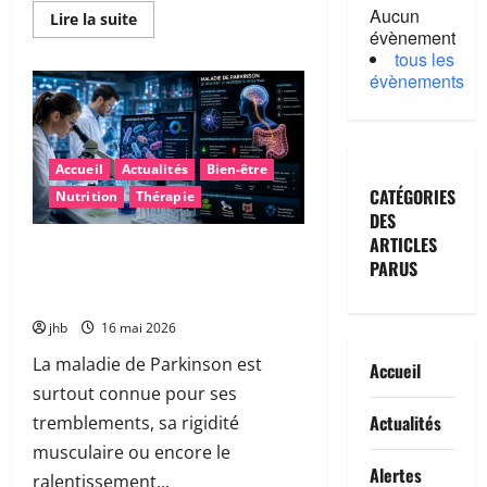
Aucun
En
Lire la suite
savoir
évènement
plus
tous les
sur
évènements
Fatigue
après
la
canicule
:
pourquoi
Accueil
Actualités
Bien-être
sommes-
nous
CATÉGORIES
Nutrition
Thérapie
encore
épuisés…
DES
et
ARTICLES
comment
Maladie de Parkinson : et si le
retrouver
PARUS
microbiote intestinal permettait un
rapidement
de
diagnostic plus précoce ?
l’énergie
?
jhb
16 mai 2026
La maladie de Parkinson est
Accueil
surtout connue pour ses
Actualités
tremblements, sa rigidité
musculaire ou encore le
Alertes
ralentissement...