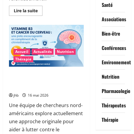
Santé
En
Lire la suite
savoir
Associations
plus
sur
Maladie
de
Bien-être
Parkinson
:
et
Conférences
si
Accueil
Actualités
Nutrition
le
microbiote
Thérapie
intestinal
Environnement
permettait
un
diagnostic
Vitamine B3 et glioblastome : une
Nutrition
plus
piste encourageante pour
précoce
?
accompagner la chimiothérapie
Pharmacologie
jhb
16 mai 2026
Thérapeutes
Une équipe de chercheurs nord-
américains explore actuellement
Thérapie
une approche originale pour
aider à lutter contre le