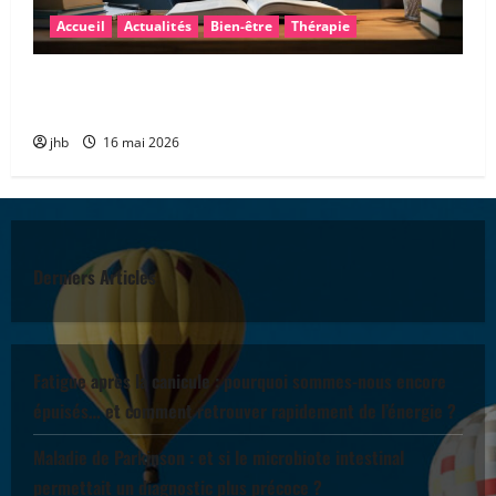
Accueil
Actualités
Bien-être
Thérapie
Les troubles « dys » : mieux comprendre pour mieux
accompagner
jhb
16 mai 2026
Derniers Articles
Fatigue après la canicule : pourquoi sommes-nous encore
épuisés… et comment retrouver rapidement de l’énergie ?
Maladie de Parkinson : et si le microbiote intestinal
permettait un diagnostic plus précoce ?