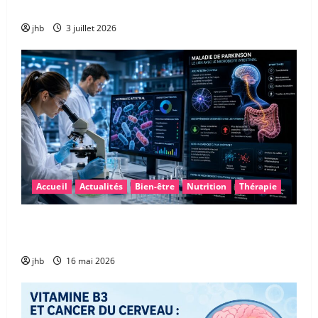
de l’énergie ?
jhb
3 juillet 2026
Accueil
Actualités
Bien-être
Nutrition
Thérapie
Maladie de Parkinson : et si le microbiote intestinal
permettait un diagnostic plus précoce ?
jhb
16 mai 2026