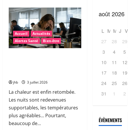
L
M
M
J
V
Accueil
Actualités
27
28
29
Alertes Santé
Bien-être
3
4
5
Fatigue après la canicule : pourquoi
sommes-nous encore épuisés… et
10
11
12
comment retrouver rapidement de
17
18
19
l’énergie ?
24
25
26
jhb
3 juillet 2026
La chaleur est enfin retombée.
31
1
2
Les nuits sont redevenues
supportables, les températures
plus agréables… Pourtant,
ÉVÈNEMENTS
beaucoup de...