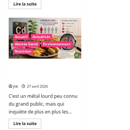
En
Lire la suite
savoir
plus
sur
Cancer
de
la
prostate
:
Accueil
Actualités
des
Alertes Santé
Environnement
«
hameçons
Nutrition
cellulaires
»
pour
neutraliser
Cadmium dans l’alimentation :
les
pourquoi les autorités sanitaires
cellules
malades
tirent la sonnette d’alarme
jhb
27 avril 2026
C’est un métal lourd peu connu
du grand public, mais qui
inquiète de plus en plus les...
En
Lire la suite
savoir