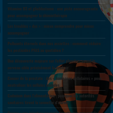
Vitamine B3 et glioblastome : une piste encourageante
pour accompagner la chimiothérapie
Les troubles « dys » : mieux comprendre pour mieux
accompagner
Polluants éternels dans nos assiettes : comment réduire
les pesticides PFAS au quotidien ?
Une découverte majeure sur l’effet placebo : quand le
cerveau cible précisément la douleur
Cancer de la prostate : des « hameçons cellulaires » pour
neutraliser les cellules malades
Cadmium dans l’alimentation : pourquoi les autorités
sanitaires tirent la sonnette d’alarme
Cancer : une injection pourrait transformer nos cellules