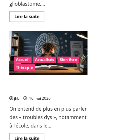
glioblastome,...
En
Lire la suite
savoir
plus
sur
Vitamine
B3
et
glioblastome
:
une
Accueil
Actualités
Bien-être
piste
encourageante
Thérapie
pour
accompagner
la
chimiothérapie
Les troubles « dys » : mieux
comprendre pour mieux accompagner
jhb
16 mai 2026
On entend de plus en plus parler
des « troubles dys », notamment
à l’école, dans le...
En
Lire la suite