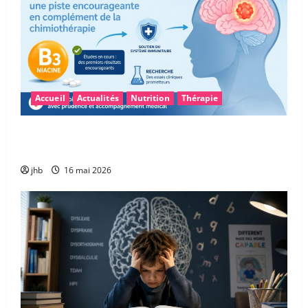
Accueil
Actualités
Nutrition
Thérapie
Vitamine B3 et glioblastome : une piste
encourageante pour accompagner la chimiothérapie
jhb
16 mai 2026