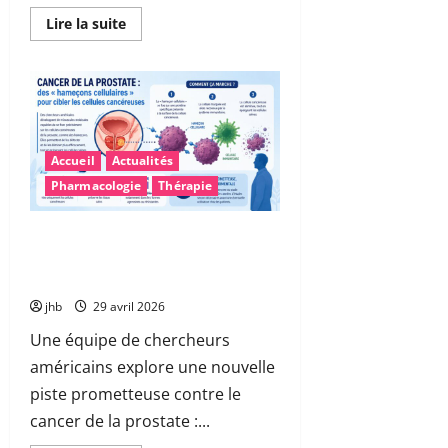
En
Lire la suite
savoir
plus
sur
Une
découverte
majeure
sur
l’effet
placebo
Accueil
Actualités
:
quand
Pharmacologie
Thérapie
le
cerveau
cible
précisément
Cancer de la prostate : des «
la
hameçons cellulaires » pour
douleur
neutraliser les cellules malades
jhb
29 avril 2026
Une équipe de chercheurs
américains explore une nouvelle
piste prometteuse contre le
cancer de la prostate :...