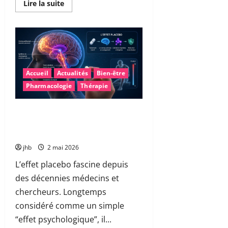
En
Lire la suite
savoir
plus
sur
Polluants
éternels
dans
nos
assiettes
:
Accueil
Actualités
Bien-être
comment
réduire
Pharmacologie
Thérapie
les
pesticides
PFAS
au
Une découverte majeure sur l’effet
quotidien
placebo : quand le cerveau cible
?
précisément la douleur
jhb
2 mai 2026
L’effet placebo fascine depuis
des décennies médecins et
chercheurs. Longtemps
considéré comme un simple
“effet psychologique”, il...