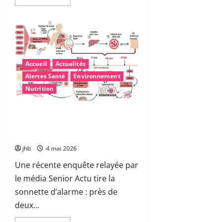
savoir
plus
sur
Les
troubles
«
dys
»
:
Accueil
Actualités
mieux
comprendre
Alertes Santé
Environnement
pour
mieux
Nutrition
accompagner
Polluants éternels dans nos assiettes
: comment réduire les pesticides
PFAS au quotidien ?
jhb
4 mai 2026
Une récente enquête relayée par
le média Senior Actu tire la
sonnette d’alarme : près de
deux...