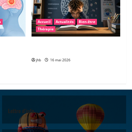
n
Accueil
Actualités
Bien-être
Thérapie
: une piste
Les troubles « dys » : mieux comprendre
gner la
pour mieux accompagner
jhb
16 mai 2026
Lettre d'info