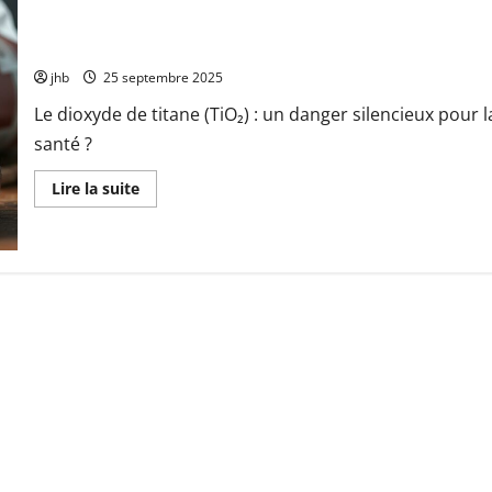
Le dioxyde de titane (TiO₂) : un danger silencieux pour la santé 
jhb
25 septembre 2025
Le dioxyde de titane (TiO₂) : un danger silencieux pour l
santé ?
En
Lire la suite
savoir
plus
sur
Le
dioxyde
de
titane
(TiO₂) :
un
danger
silencieux
pour
la
santé
?