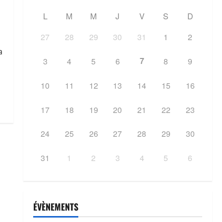
L
M
M
J
V
S
D
?
27
28
29
30
31
1
2
a
7
3
4
5
6
8
9
10
11
12
13
14
15
16
17
18
19
20
21
22
23
24
25
26
27
28
29
30
31
1
2
3
4
5
6
ÉVÈNEMENTS