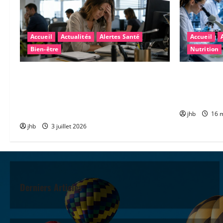
Accueil
Actualités
Alertes Santé
Accueil
Bien-être
Nutrition
Fatigue après la canicule : pourquoi
Maladie de P
sommes-nous encore épuisés… et
microbiote 
comment retrouver rapidement de
diagnostic 
l’énergie ?
jhb
16 m
jhb
3 juillet 2026
Derniers Articles