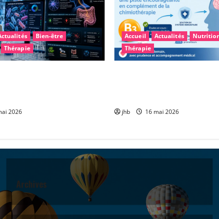
Actualités
Bien-être
Accueil
Actualités
Nutritio
Thérapie
Thérapie
arkinson : et si le
Vitamine B3 et glioblastome 
intestinal permettait un
encourageante pour accompa
plus précoce ?
chimiothérapie
ai 2026
jhb
16 mai 2026
Archives