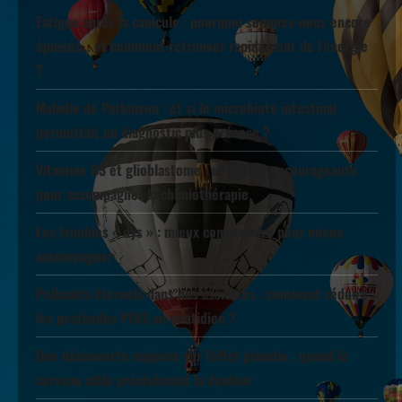
Fatigue après la canicule : pourquoi sommes-nous encore
épuisés… et comment retrouver rapidement de l’énergie
?
Maladie de Parkinson : et si le microbiote intestinal
permettait un diagnostic plus précoce ?
Vitamine B3 et glioblastome : une piste encourageante
pour accompagner la chimiothérapie
Les troubles « dys » : mieux comprendre pour mieux
accompagner
Polluants éternels dans nos assiettes : comment réduire
les pesticides PFAS au quotidien ?
Une découverte majeure sur l’effet placebo : quand le
cerveau cible précisément la douleur