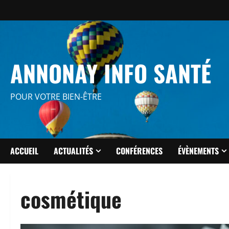
Aller
au
contenu
ANNONAY INFO SANTÉ
POUR VOTRE BIEN-ÊTRE
ACCUEIL
ACTUALITÉS
CONFÉRENCES
ÉVÈNEMENTS
cosmétique