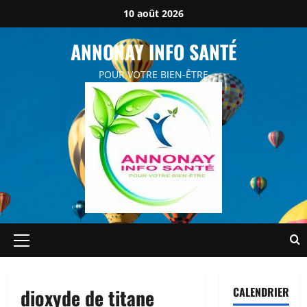
Aller
10 août 2026
au
contenu
ANNONAY INFO SANTÉ
POUR VOTRE BIEN-ÊTRE
Menu
principal
dioxyde de titane
CALENDRIER