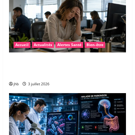
Accueil
Actualités
Alertes Santé
Bien-être
Fatigue après la canicule : pourquoi sommes-nous
encore épuisés… et comment retrouver rapidement
de l’énergie ?
jhb
3 juillet 2026