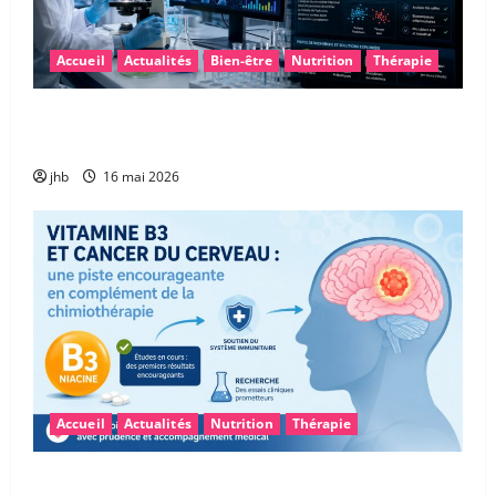
Accueil
Actualités
Bien-être
Nutrition
Thérapie
Maladie de Parkinson : et si le microbiote intestinal
permettait un diagnostic plus précoce ?
jhb
16 mai 2026
Accueil
Actualités
Nutrition
Thérapie
Vitamine B3 et glioblastome : une piste