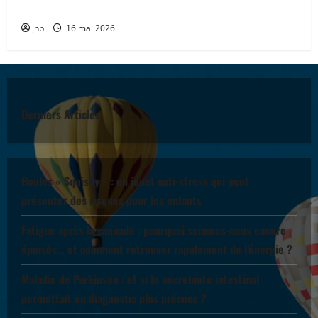
encourageante pour accompagner la chimiothérapie
jhb
16 mai 2026
Derniers Articles
Boules « Squishy » : un jouet anti-stress qui peut
présenter des risques pour les enfants
Fatigue après la canicule : pourquoi sommes-nous encore
épuisés… et comment retrouver rapidement de l’énergie ?
Maladie de Parkinson : et si le microbiote intestinal
permettait un diagnostic plus précoce ?