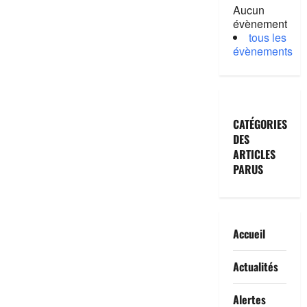
(TiO₂) :
Aucun
un
danger
évènement
silencieux
tous les
pour
évènements
la
santé
?
CATÉGORIES
DES
ARTICLES
PARUS
Accueil
Actualités
Alertes