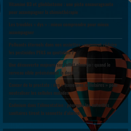
Vitamine B3 et glioblastome : une piste encourageante
pour accompagner la chimiothérapie
Les troubles « dys » : mieux comprendre pour mieux
accompagner
Polluants éternels dans nos assiettes : comment réduire
les pesticides PFAS au quotidien ?
Une découverte majeure sur l’effet placebo : quand le
cerveau cible précisément la douleur
Cancer de la prostate : des « hameçons cellulaires » pour
neutraliser les cellules malades
Cadmium dans l’alimentation : pourquoi les autorités
sanitaires tirent la sonnette d’alarme