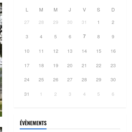
L
M
M
J
V
S
D
27
28
29
30
31
1
2
7
3
4
5
6
8
9
10
11
12
13
14
15
16
17
18
19
20
21
22
23
24
25
26
27
28
29
30
31
1
2
3
4
5
6
ÉVÈNEMENTS