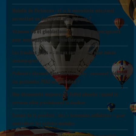
Maladie de Parkinson : et si le microbiote intestinal
permettait un diagnostic plus précoce ?
Vitamine B3 et glioblastome : une piste encourageante
pour accompagner la chimiothérapie
Les troubles « dys » : mieux comprendre pour mieux
accompagner
Polluants éternels dans nos assiettes : comment réduire
les pesticides PFAS au quotidien ?
Une découverte majeure sur l’effet placebo : quand le
cerveau cible précisément la douleur
Cancer de la prostate : des « hameçons cellulaires » pour
neutraliser les cellules malades
Cadmium dans l’alimentation : pourquoi les autorités