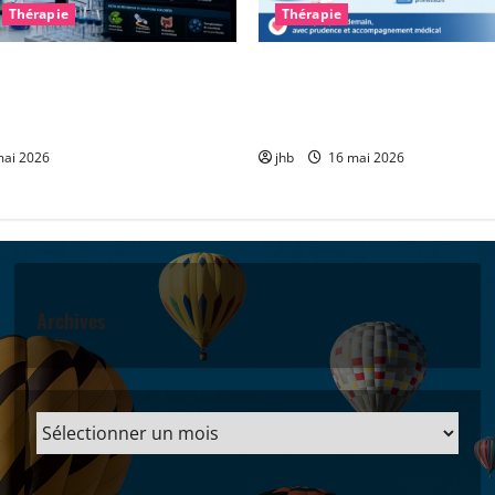
Thérapie
Thérapie
arkinson : et si le
Vitamine B3 et glioblastome 
intestinal permettait un
encourageante pour accompa
plus précoce ?
chimiothérapie
ai 2026
jhb
16 mai 2026
Archives