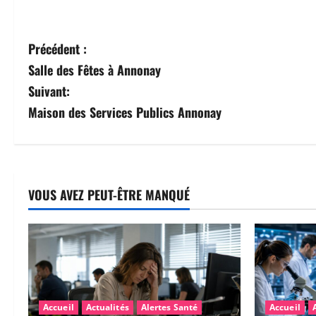
N
Précédent :
Salle des Fêtes à Annonay
a
Suivant:
v
Maison des Services Publics Annonay
i
g
a
VOUS AVEZ PEUT-ÊTRE MANQUÉ
t
i
o
Accueil
Actualités
Alertes Santé
Accueil