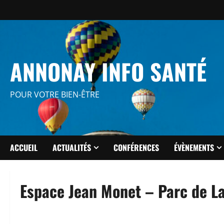
Aller
au
contenu
ANNONAY INFO SANTÉ
POUR VOTRE BIEN-ÊTRE
ACCUEIL
ACTUALITÉS
CONFÉRENCES
ÉVÈNEMENTS
Espace Jean Monet – Parc de L