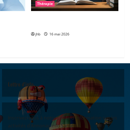
Thérapie
: une piste
Les troubles « dys » : mieux comprendre
gner la
pour mieux accompagner
jhb
16 mai 2026
Lettre d'info
Inscrivez-vous à notre Lettre d'information sur les
activités d’Annonay Info Santé.