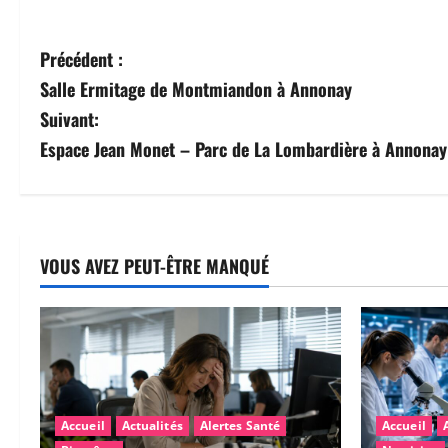
N
Précédent :
Salle Ermitage de Montmiandon à Annonay
a
Suivant:
v
Espace Jean Monet – Parc de La Lombardière à Annonay
i
g
a
VOUS AVEZ PEUT-ÊTRE MANQUÉ
t
i
o
Accueil
Actualités
Alertes Santé
Accueil
n