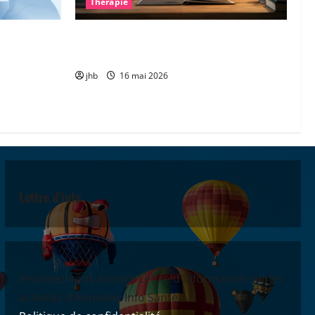
Thérapie
: une piste
Les troubles « dys » : mieux comprendre
gner la
pour mieux accompagner
jhb
16 mai 2026
Lettre d'info
Inscrivez-vous à notre Lettre d'information sur les
activités d’Annonay Info Santé.