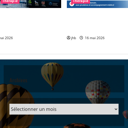
Thérapie
Thérapie
arkinson : et si le
Vitamine B3 et glioblastome 
intestinal permettait un
encourageante pour accompa
plus précoce ?
chimiothérapie
ai 2026
jhb
16 mai 2026
Archives