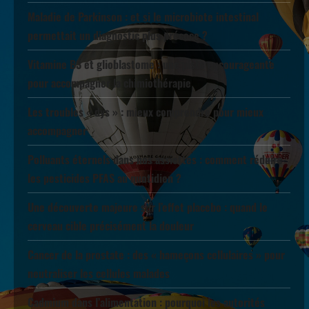
Maladie de Parkinson : et si le microbiote intestinal
permettait un diagnostic plus précoce ?
Vitamine B3 et glioblastome : une piste encourageante
pour accompagner la chimiothérapie
Les troubles « dys » : mieux comprendre pour mieux
accompagner
Polluants éternels dans nos assiettes : comment réduire
les pesticides PFAS au quotidien ?
Une découverte majeure sur l’effet placebo : quand le
cerveau cible précisément la douleur
Cancer de la prostate : des « hameçons cellulaires » pour
neutraliser les cellules malades
Cadmium dans l’alimentation : pourquoi les autorités