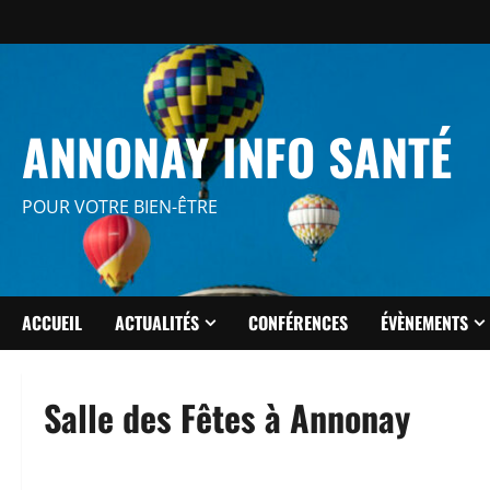
Aller
au
contenu
ANNONAY INFO SANTÉ
POUR VOTRE BIEN-ÊTRE
ACCUEIL
ACTUALITÉS
CONFÉRENCES
ÉVÈNEMENTS
Salle des Fêtes à Annonay