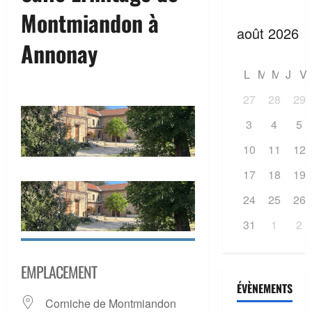
Montmiandon à
Annonay
L
M
M
J
V
27
28
29
3
4
5
10
11
12
17
18
19
24
25
26
31
1
2
EMPLACEMENT
ÉVÈNEMENTS
Corniche de Montmiandon