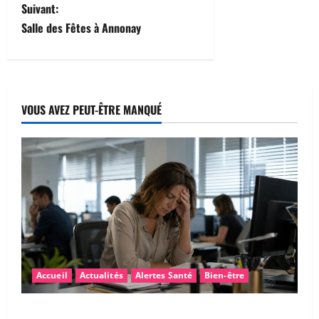
N
Suivant:
Salle des Fêtes à Annonay
a
v
i
VOUS AVEZ PEUT-ÊTRE MANQUÉ
g
a
t
i
o
n
Accueil
Actualités
Alertes Santé
Bien-être
d
Fatigue après la canicule : pourquoi sommes-nous