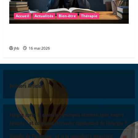
Accueil
Actualités
Bien-être
Thérapie
Les troubles « dys » : mieux comprendre pour mieux
accompagner
jhb
16 mai 2026
Derniers Articles
Fatigue après la canicule : pourquoi sommes-nous encore
épuisés… et comment retrouver rapidement de l’énergie ?
Maladie de Parkinson : et si le microbiote intestinal